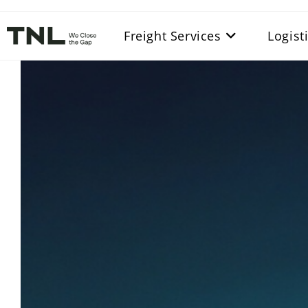
Skip
to
Freight Services
Logist
content